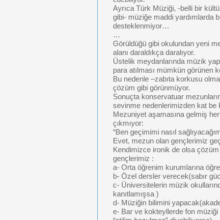
Ayrıca Türk Müziği, -belli bir kül
gibi- müziğe maddi yardımlarda bul
desteklenmiyor…
…
Görüldüğü gibi okulundan yeni m
alanı daraldıkça daralıyor.
Üstelik meydanlarında müzik yapa
para atılması mümkün görünen ke
Bu nedenle –zabıta korkusu olmas
çözüm gibi görünmüyor.
Sonuçta konservatuar mezunlarım
sevinme nedenlerimizden kat be k
Mezuniyet aşamasına gelmiş her 
çıkmıyor:
“Ben geçimimi nasıl sağlıyacağ
Evet, mezun olan gençlerimiz ge
Kendimizce ironik de olsa çözüm 
gençlerimiz :
a- Orta öğrenim kurumlarına öğre
b- Özel dersler verecek(sabır gü
c- Üniversitelerin müzik okulları
kanıtlamışsa )
d- Müziğin bilimini yapacak(akade
e- Bar ve kokteyllerde fon müziğ