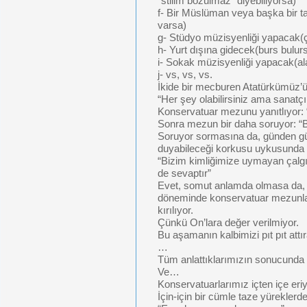
“stilim bozulmaz” diyebiliyorsa)
f- Bir Müslüman veya başka bir tar
varsa)
g- Stüdyo müzisyenliği yapacak(
h- Yurt dışına gidecek(burs bulur
i- Sokak müzisyenliği yapacak(al
j- vs, vs, vs.
İkide bir mecburen Atatürkümüz’ü
“Her şey olabilirsiniz ama sanatç
Konservatuar mezunu yanıtlıyor:
Sonra mezun bir daha soruyor: “B
Soruyor sormasına da, günden gü
duyabileceği korkusu uykusunda rü
“Bizim kimliğimize uymayan çalgı
de sevaptır”
Evet, somut anlamda olmasa da, -is
döneminde konservatuar mezunlarım
kırılıyor.
Çünkü On’lara değer verilmiyor.
Bu aşamanın kalbimizi pıt pıt attır
…
Tüm anlattıklarımızın sonucunda 
Ve…
Konservatuarlarımız içten içe eriy
İçin-için bir cümle taze yüreklerd