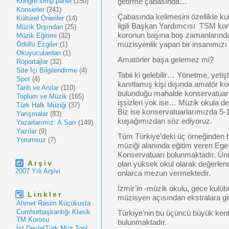
Kongre.simp.panel
(150)
getirme çabasında…
Konserler
(241)
Çabasında kelimesini özellikle ku
Kültürel Öneriler
(14)
ilgili Başkan Yardımcısı TSM k
Müzik Dışından
(25)
koronun başına boş zamanlarında 
Müzik Eğitimi
(32)
Ödüllü Ezgiler
(1)
müzisyenlik yapan bir insanımızı g
Okuyuculardan
(1)
Amatörler başa gelemez mi?
Röportajlar
(32)
Site İçi Bilgilendirme
(4)
Tabii ki gelebilir… Yönetme, yetiş
Spot
(4)
kanıtlamış kişi dışında amatör k
Tarih ve Anılar
(110)
bulunduğu mahalde konservatuar
Toplum ve Müzik
(165)
işsizleri yok ise… Müzik okula de
Türk Halk Müziği
(37)
Biz ise konservatuarlarımızda 5-1
Yarışmalar
(83)
kuşağımızdan söz ediyoruz.
Yazarlarımız: A.Sarı
(149)
Yazılar
(9)
Tüm Türkiye’deki üç örneğinden bi
Yorumsuz
(7)
müziği alanında eğitim veren Ege 
Konservatuarı bulunmaktadır. Üniv
Arşiv
olan yüksek okul olarak değerlend
2007 Yılı Arşivi
onlarca mezun vermektedir.
İzmir’in -müzik okulu, gece kulübü
Linkler
müzisyen açısından ekstralara git
Ahmet Rasim Küçükusta
Cumhurbaşkanlığı Klasik
Türkiye’nin bu üçüncü büyük kent
TM Korosu
bulunmaktadır.
İst.DevletTürk Müz.Topl.