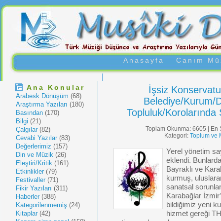
Anasayfa
Canım Müz
Ana Konular
İşsiz Konservat
Arabesk Dönüşüm
(68)
Belediye/Kurum/
Araştırma Yazıları
(180)
Topluluk/Korolarında
Basından
(170)
Bilgi
(21)
Toplam Okunma: 6605 | En 
Çalgılar
(82)
Kategori:
Toplum ve 
Cevabi Yazılar
(83)
Değerlerimiz
(157)
Yerel yönetim say
Din ve Müzik
(26)
eklendi. Bunlarda
Eleştiri/Kritik
(161)
Bayraklı ve Karab
Etkinlikler
(79)
kurmuş, uluslarar
Festivaller
(71)
sanatsal sorunla
Fikir Yazıları
(311)
Karabağlar İzmir
Haberler
(388)
bildiğimiz yeni k
Kategorilenmemiş
(24)
Kitaplar
(42)
hizmet gereği T