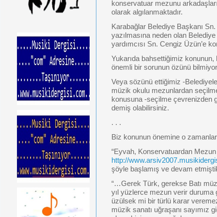
konservatuar mezunu arkadaşlarım
olarak algılanmaktadır.
Karabağlar Belediye Başkanı Sn.
yazılmasına neden olan Belediye
yardımcısı Sn. Cengiz Üzün’e ko
Yukarıda bahsettiğimiz konunun,
önemli bir sorunun özünü bilmiyor o
Veya sözünü ettiğimiz -Belediyele
müzik okulu mezunlardan seçilmes
konusuna -seçilme çevrenizden gel
demiş olabilirsiniz.
. . .
Biz konunun önemine o zamanlar
“Eyvah, Konservatuardan Mezun 
http://www.arsiv2007.musikidergi
şöyle başlamış ve devam etmişti
“…Gerek Türk, gerekse Batı müzi
yıl yüzlerce mezun verir duruma 
üzülsek mi bir türlü karar verem
müzik sanatı uğraşanı sayımız gide