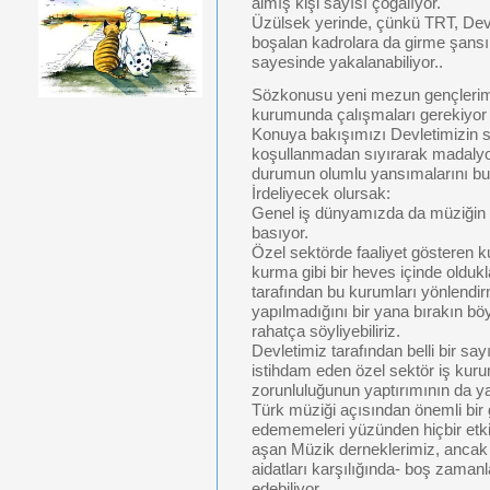
almış kişi sayısı çoğalıyor.
Üzülsek yerinde, çünkü TRT, Devle
boşalan kadrolara da girme şansı
sayesinde yakalanabiliyor..
Sözkonusu yeni mezun gençlerimi
kurumunda çalışmaları gerekiyo
Konuya bakışımızı Devletimizin sa
koşullanmadan sıyırarak madalyo
durumun olumlu yansımalarını b
İrdeliyecek olursak:
Genel iş dünyamızda da müziğin 
basıyor.
Özel sektörde faaliyet gösteren k
kurma gibi bir heves içinde oldukl
tarafından bu kurumları yönlendi
yapılmadığını bir yana bırakın böy
rahatça söyliyebiliriz.
Devletimiz tarafından belli bir say
istihdam eden özel sektör iş kur
zorunluluğunun yaptırımının da y
Türk müziği açısından önemli bir 
edememeleri yüzünden hiçbir etkil
aşan Müzik derneklerimiz, ancak 
aidatları karşılığında- boş zaman
edebiliyor.