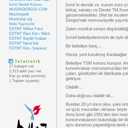
İzmir Devlet Korosu
İzmir’in dernek vs. kurum koro yö
MUSİKİDERGİSİ.COM
birkaç sanatçı ve Devlet TM Konse
Müziklopedi
görünmektedirler. (Net bir incele
Muzikoloji.org
Dergisi’nde memnuniyetle yayınla
Nota Yayıncılık
EDTMT Mâhur Fasıl
Zaten müzikal seviye düşünüldüğü
EDTMT Rast Kâr-ı Nâtık
İzmirli belediyelerimizin de öyle
EDTMT Bayâtî Araban
EDTMT Nevâ Kâr
Bir belediye hariç…
EDTMT Kâr-ı Şeşavaz
Henüz yeni kurulmuş Karabağlar 
İstatistik
Belediye TSM korosu kuruyor. A
27 kategori var.
konservatuar mezunumuzdan birini
2,313 adet yazı var.
çalan, gündüzleri de fabrikada ça
Kişi şu anda çevrimiçi
getiriyor.
1 Toplam ziyaretçi
Olabilir…
Daha doğrusu olabilir idi…
Bundan 20 yıl önce olsa -yani or
ve işsiz mezunları olmasa- böyle
Ama İzmir gibi 1991’den beri me
konservatuarının bulunduğu bir ild
aynı durumun yaşandığına tanık 