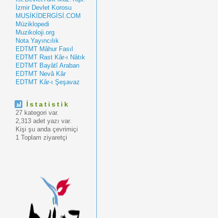
İzmir Devlet Korosu
MUSİKİDERGİSİ.COM
Müziklopedi
Muzikoloji.org
Nota Yayıncılık
EDTMT Mâhur Fasıl
EDTMT Rast Kâr-ı Nâtık
EDTMT Bayâtî Araban
EDTMT Nevâ Kâr
EDTMT Kâr-ı Şeşavaz
İstatistik
27 kategori var.
2,313 adet yazı var.
Kişi şu anda çevrimiçi
1 Toplam ziyaretçi