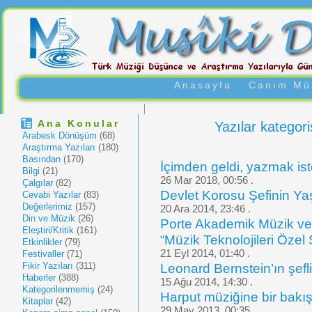
Anasayfa
Canım Müz
Ana Konular
Yazılar kategori
Arabesk Dönüşüm
(68)
Araştırma Yazıları
(180)
Basından
(170)
İçimden geldi, yazmak 
Bilgi
(21)
26 Mar 2018, 00:56 .
Çalgılar
(82)
Devlet Korosu Şefinin Y
Cevabi Yazılar
(83)
Değerlerimiz
(157)
20 Ara 2014, 23:46 .
Din ve Müzik
(26)
Porte Akademik Müzik ve 
Eleştiri/Kritik
(161)
“Müzik Teknolojileri Özel 
Etkinlikler
(79)
21 Eyl 2014, 01:40 .
Festivaller
(71)
Fikir Yazıları
(311)
Leonard Bernstein’ın şef
Haberler
(388)
15 Ağu 2014, 14:30 .
Kategorilenmemiş
(24)
Harput müziğine bir bakı
Kitaplar
(42)
29 May 2013, 00:35 .