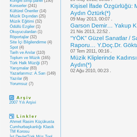
Kongre.simp.panel
(150)
Kişisel İfade Özgürlüğü
Konserler
(241)
Kültürel Öneriler
(14)
Aydın Öztürk(*)
Müzik Dışından
(25)
09 May 2013, 00:07 .
Müzik Eğitimi
(32)
Garson Demir… Yakup K
Ödüllü Ezgiler
(1)
21 Nis 2013, 22:52 .
Okuyuculardan
(1)
Röportajlar
(32)
“YÖK” Güzel Sanatlar / Sa
Site İçi Bilgilendirme
(4)
Raporu… Y.Doç.Dr. Gökta
Spot
(4)
07 Tem 2011, 00:16 .
Tarih ve Anılar
(110)
Müzik Kliplerinde Kadın
Toplum ve Müzik
(165)
Türk Halk Müziği
(37)
Aydın(*)
Yarışmalar
(83)
02 Ağu 2010, 00:23 .
Yazarlarımız: A.Sarı
(149)
Yazılar
(9)
Yorumsuz
(7)
Arşiv
2007 Yılı Arşivi
Linkler
Ahmet Rasim Küçükusta
Cumhurbaşkanlığı Klasik
TM Korosu
İst.DevletTürk Müz.Topl.