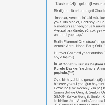
“Klasik müziğin geleceği Venezue
Bir diğer ünlü orkestra şefi Claud
“İnsanlar, Venezuela’daki müzikt
yoksulun Mahler, Debussy ve Beet
bilmediğini zannediyor ve tümüyle 
Avrupalılara öğreteceği çok şey 
en temel yapı taşı.”
Berlin Filarmoni Orkestrası’nın şe
Antonio Abreu Nobel Barış Ödülü’
Hürriyet Gazetesi yazarlarından
şöyle taşımış:
İKSV Yönetim Kurulu Başkanı B
Kurulu Başkan Yardımcısı Ahme
peşinde.(***)
Öyle bir hayal ki bu gerçekleştiği
binlerce yoksul çocuğun hayatını de
Eczacıbaşı ve Kocabıyık’ın peşin
Simon Bolivar Gençlik Senfoni Or
SİMON Bolivar Gençlik Senfoni O
ile birlikte Jose Antonio Abreu da 