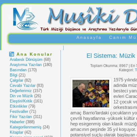
Anasayfa
Canım Müz
Ana Konular
El Sistema: Müzik
Arabesk Dönüşüm
(68)
Araştırma Yazıları
(180)
Toplam Okunma: 8967 | En 
Basından
(170)
Kategori:
T
Bilgi
(21)
1975 yılınd
Çalgılar
(82)
adında müzi
Cevabi Yazılar
(83)
Değerlerimiz
(157)
besteci yanı
Din ve Müzik
(26)
evleri Carac
Eleştiri/Kritik
(161)
12 çocuk ve 
Etkinlikler
(79)
orkestrasın
Festivaller
(71)
amaç Barrio’lardaki çocukların yo
Fikir Yazıları
(311)
çevrili hayatlarına -yüksek kültür
Haberler
(388)
hep esirgenmiş olan klasik müziğ
Kategorilenmemiş
(24)
amacının peşinde 35 yıl koşuyor.
Kitaplar
(42)
potansiyel suçlu olarak başlayan 