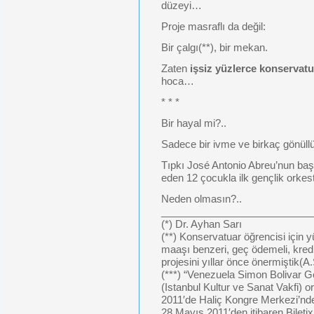
düzeyi…
Proje masraflı da değil:
Bir çalgı(**), bir mekan.
Zaten
işsiz yüzlerce konservat
hoca…
* * *
Bir hayal mi?..
Sadece bir ivme ve birkaç gönül
Tıpkı José Antonio Abreu’nun baş
eden 12 çocukla ilk gençlik orkes
Neden olmasın?..
___________________________
(*) Dr. Ayhan Sarı
(**) Konservatuar öğrencisi için 
maaşı benzeri, geç ödemeli, kredi 
projesini yıllar önce önermiştik(A
(***) “Venezuela Simon Bolivar G
(Istanbul Kultur ve Sanat Vakfi) 
2011′de Haliç Kongre Merkezi’nde 
28 Mayıs 2011′den itibaren Bileti