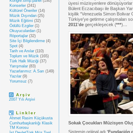
Kongre.simp.panel
(150)
üyesi müzisyenlere dönüşüyorla
Konserler
(241)
Bülent Eczacıbaşı ile Başkan Ya
Kültürel Öneriler
(14)
kişilik “Venezuela Simon Bolivar 
Müzik Dışından
(25)
Türkiye’ye getirme çalışmaları s
Müzik Eğitimi
(32)
2011′de
gerçekleşecek (
***
)…
Ödüllü Ezgiler
(1)
Okuyuculardan
(1)
Röportajlar
(32)
Site İçi Bilgilendirme
(4)
Spot
(4)
Tarih ve Anılar
(110)
Toplum ve Müzik
(165)
Türk Halk Müziği
(37)
Yarışmalar
(83)
Yazarlarımız: A.Sarı
(149)
Yazılar
(9)
Yorumsuz
(7)
Arşiv
2007 Yılı Arşivi
Linkler
Ahmet Rasim Küçükusta
Sokak Çocukları Müzisyen Ol
Cumhurbaşkanlığı Klasik
TM Korosu
Sistemin orijinal adı
‘Fundación d
İst.DevletTürk Müz.Topl.