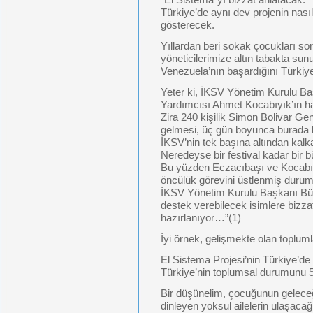
“El Sistema”yı bizzat anlatacak.
Türkiye’de aynı dev projenin nasıl
gösterecek.
Yıllardan beri sokak çocukları 
yöneticilerimize altın tabakta sunu
Venezuela’nın başardığını Türki
Yeter ki, İKSV Yönetim Kurulu B
Yardımcısı Ahmet Kocabıyık’ın h
Zira 240 kişilik Simon Bolivar Gen
gelmesi, üç gün boyunca burada ka
İKSV’nin tek başına altından kalkab
Neredeyse bir festival kadar bir b
Bu yüzden Eczacıbaşı ve Kocabıy
öncülük görevini üstlenmiş duru
İKSV Yönetim Kurulu Başkanı Bül
destek verebilecek isimlere biz
hazırlanıyor…”(1)
İyi örnek, gelişmekte olan toplumla
El Sistema Projesi’nin Türkiye’de 
Türkiye’nin toplumsal durumunu 50 y
Bir düşünelim, çocuğunun gelec
dinleyen yoksul ailelerin ulaşacağ