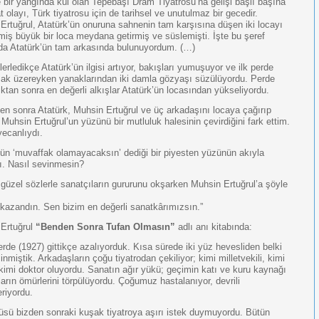
e bir yangında kül olan Tepebaşı Dram Tiyatrosu’na gelişi başlı başına
t olayı, Türk tiyatrosu için de tarihsel ve unutulmaz bir gecedir.
Ertuğrul, Atatürk’ün onuruna sahnenin tam karşısına düşen iki locayı
irmiş büyük bir loca meydana getirmiş ve süslemişti. İşte bu şeref
da Atatürk’ün tam arkasında bulunuyordum. (…)
lerledikçe Atatürk’ün ilgisi artıyor, bakışları yumuşuyor ve ilk perde
k üzereyken yanaklarından iki damla gözyaşı süzülüyordu. Perde
ktan sonra en değerli alkışlar Atatürk’ün locasından yükseliyordu.
en sonra Atatürk, Muhsin Ertuğrul ve üç arkadaşını locaya çağırıp
 Muhsin Ertuğrul’un yüzünü bir mutluluk halesinin çevirdiğini fark ettim.
ecanlıydı.
’ün ‘muvaffak olamayacaksın’ dediği bir piyesten yüzünün akıyla
ı. Nasıl sevinmesin?
 güzel sözlerle sanatçıların gururunu okşarken Muhsin Ertuğrul’a şöyle
 kazandın. Sen bizim en değerli sanatkârımızsın.”
Ertuğrul
“Benden Sonra Tufan Olmasın”
adlı anı kitabında:
erde (1927) gittikçe azalıyorduk. Kısa sürede iki yüz hevesliden belki
inmiştik. Arkadaşların çoğu tiyatrodan çekiliyor; kimi milletvekili, kimi
kimi doktor oluyordu. Sanatın ağır yükü; geçimin katı ve kuru kaynağı
ların ömürlerini törpülüyordu. Çoğumuz hastalanıyor, devrili
eriyordu.
tüsü bizden sonraki kuşak tiyatroya aşırı istek duymuyordu. Bütün