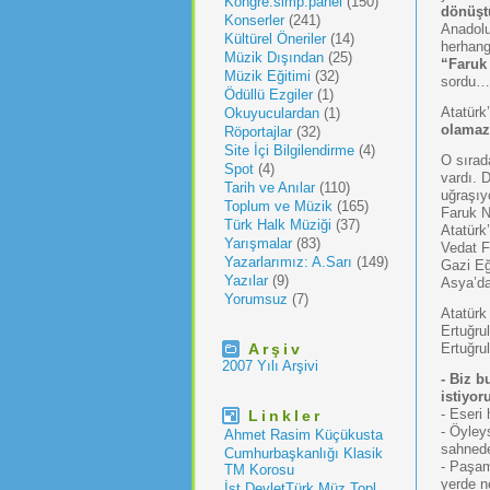
Kongre.simp.panel
(150)
dönüşt
Konserler
(241)
Anadolu
Kültürel Öneriler
(14)
herhang
Müzik Dışından
(25)
“Faruk 
Müzik Eğitimi
(32)
sordu…
Ödüllü Ezgiler
(1)
Atatürk
Okuyuculardan
(1)
olamaz
Röportajlar
(32)
Site İçi Bilgilendirme
(4)
O sırad
Spot
(4)
vardı. 
Tarih ve Anılar
(110)
uğraşıy
Toplum ve Müzik
(165)
Faruk Na
Türk Halk Müziği
(37)
Atatürk
Yarışmalar
(83)
Vedat F
Yazarlarımız: A.Sarı
(149)
Gazi Eği
Yazılar
(9)
Asya’da
Yorumsuz
(7)
Atatürk
Ertuğru
Arşiv
Ertuğrul
2007 Yılı Arşivi
- Biz b
istiyor
- Eseri
Linkler
- Öyley
Ahmet Rasim Küçükusta
sahnede
Cumhurbaşkanlığı Klasik
- Paşam
TM Korosu
yerde ne
İst.DevletTürk Müz.Topl.