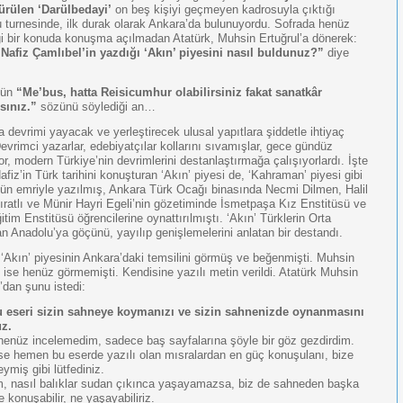
ürülen ‘Darülbedayi’
on beş kişiyi geçmeyen kadrosuyla çıktığı
 turnesinde, ilk durak olarak Ankara’da bulunuyordu. Sofrada henüz
i bir konuda konuşma açılmadan Atatürk, Muhsin Ertuğrul’a dönerek:
Nafiz Çamlıbel’in yazdığı ‘Akın’ piyesini nasıl buldunuz?”
diye
’ün
“Me’bus, hatta Reisicumhur olabilirsiniz fakat sanatkâr
sınız.”
sözünü söylediği an…
a devrimi yayacak ve yerleştirecek ulusal yapıtlara şiddetle ihtiyaç
Devrimci yazarlar, edebiyatçılar kollarını sıvamışlar, gece gündüz
or, modern Türkiye’nin devrimlerini destanlaştırmağa çalışıyorlardı. İşte
fiz’in Türk tarihini konuşturan ‘Akın’ piyesi de, ‘Kahraman’ piyesi gibi
’ün emriyle yazılmış, Ankara Türk Ocağı binasında Necmi Dilmen, Halil
ıratlı ve Münir Hayri Egeli’nin gözetiminde İsmetpaşa Kız Enstitüsü ve
tim Enstitüsü öğrencilerine oynattırılmıştı. ‘Akın’ Türklerin Orta
n Anadolu’ya göçünü, yayılıp genişlemelerini anlatan bir destandı.
 ‘Akın’ piyesinin Ankara’daki temsilini görmüş ve beğenmişti. Muhsin
l ise henüz görmemişti. Kendisine yazılı metin verildi. Atatürk Muhsin
’dan şunu istedi:
u eseri sizin sahneye koymanızı ve sizin sahnenizde oynanmasını
uz.
 henüz incelemedim, sadece baş sayfalarına şöyle bir göz gezdirdim.
se hemen bu eserde yazılı olan mısralardan en güç konuşulanı, bize
ymiş gibi lütfediniz.
, nasıl balıklar sudan çıkınca yaşayamazsa, biz de sahneden başka
 konuşabilir, ne yaşayabiliriz.