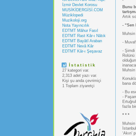
İzmir Devlet Korosu
Bunu bi
MUSİKİDERGİSİ.COM
tartışm
Müziklopedi
Artık s
Muzikoloji.org
- “Sen
Nota Yayıncılık
EDTMT Mâhur Fasıl
Muhsin 
EDTMT Rast Kâr-ı Nâtık
EDTMT Bayâtî Araban
- Muvaf
EDTMT Nevâ Kâr
- Şimdi
EDTMT Kâr-ı Şeşavaz
Rolünü 
olduğun
İstatistik
inanac
Muhsin 
27 kategori var.
2,313 adet yazı var.
Konukla
Kişi şu anda çevrimiçi
bana dö
1 Toplam ziyaretçi
- Bu es
- Paşam
Ertuğru
fazla b
* * *
Muhsin 
İstanbu
‘Akın’ p