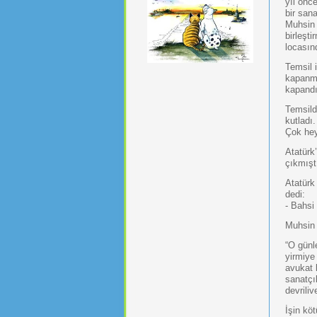
yıl önc
bir sana
Muhsin 
birleşt
locasın
Temsil i
kapanma
kapandı
Temsild
kutladı.
Çok hey
Atatürk
çıkmışt
Atatürk
dedi:
- Bahsi
Muhsin 
“O günl
yirmiye 
avukat 
sanatçı
devriliv
İşin kö