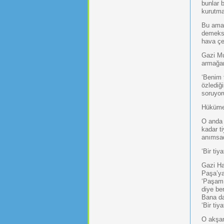
bunlar 
kurutma
Bu amaç
demeksi
hava çe
Gazi Mu
armağan
‘Benim 
özlediği
soruyo
Hükümet
O anda 
kadar t
anımsa
‘Bir ti
Gazi Ha
Paşa’ya
‘Paşam 
diye ben
Bana da
‘Bir ti
O akşam