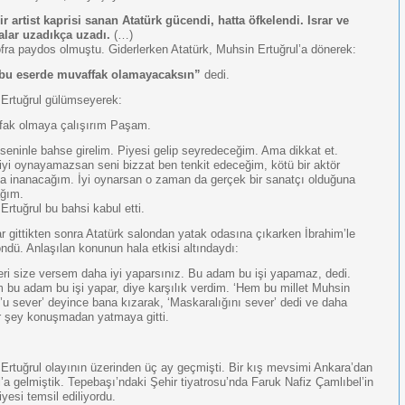
r artist kaprisi sanan Atatürk gücendi, hatta öfkelendi. Israr ve
alar uzadıkça uzadı.
(…)
ofra paydos olmuştu. Giderlerken Atatürk, Muhsin Ertuğrul’a dönerek:
 bu eserde muvaffak olamayacaksın”
dedi.
Ertuğrul gülümseyerek:
fak olmaya çalışırım Paşam.
 seninle bahse girelim. Piyesi gelip seyredeceğim. Ama dikkat et.
iyi oynayamazsan seni bizzat ben tenkit edeceğim, kötü bir aktör
a inanacağım. İyi oynarsan o zaman da gerçek bir sanatçı olduğuna
ağım.
Ertuğrul bu bahsi kabul etti.
r gittikten sonra Atatürk salondan yatak odasına çıkarken İbrahim’le
ndü. Anlaşılan konunun hala etkisi altındaydı:
eri size versem daha iyi yaparsınız. Bu adam bu işi yapamaz, dedi.
 bu adam bu işi yapar, diye karşılık verdim. ‘Hem bu millet Muhsin
l’u sever’ deyince bana kızarak, ‘Maskaralığını sever’ dedi ve daha
ir şey konuşmadan yatmaya gitti.
Ertuğrul olayının üzerinden üç ay geçmişti. Bir kış mevsimi Ankara’dan
l’a gelmiştik. Tepebaşı’ndaki Şehir tiyatrosu’nda Faruk Nafiz Çamlıbel’in
iyesi temsil ediliyordu.