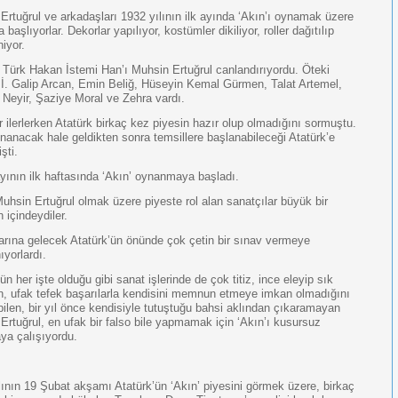
Ertuğrul ve arkadaşları 1932 yılının ilk ayında ‘Akın’ı oynamak üzere
a başlıyorlar. Dekorlar yapılıyor, kostümler dikiliyor, roller dağıtılıp
iyor.
 Türk Hakan İstemi Han’ı Muhsin Ertuğrul canlandırıyordu. Öteki
e İ. Galip Arcan, Emin Beliğ, Hüseyin Kemal Gürmen, Talat Artemel,
 Neyir, Şaziye Moral ve Zehra vardı.
r ilerlerken Atatürk birkaç kez piyesin hazır olup olmadığını sormuştu.
nanacak hale geldikten sonra temsillere başlanabileceği Atatürk’e
işti.
yının ilk haftasında ‘Akın’ oynanmaya başladı.
uhsin Ertuğrul olmak üzere piyeste rol alan sanatçılar büyük bir
 içindeydiler.
larına gelecek Atatürk’ün önünde çok çetin bir sınav vermeye
ıyorlardı.
ün her işte olduğu gibi sanat işlerinde de çok titiz, ince eleyip sık
, ufak tefek başarılarla kendisini memnun etmeye imkan olmadığını
 bilen, bir yıl önce kendisiyle tutuştuğu bahsi aklından çıkaramayan
Ertuğrul, en ufak bir falso bile yapmamak için ‘Akın’ı kusursuz
a çalışıyordu.
lının 19 Şubat akşamı Atatürk’ün ‘Akın’ piyesini görmek üzere, birkaç