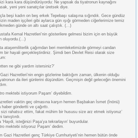
bizi kara kara düşündürüyordu: Ne yapsak da tiyatronun kaynağını
sak, yeni yeni sanatçılar üretsek diye.
la beşi kadın on beş erkek Tepebaşı salaşına sığındık. Gece gündüz
zin maden işçileri gibi aylarca gün ışığı görmeden ciğerlerimize temiz
kmeden günde on altı saat çalıştık. (…)
stafa Kemal Hazretleri’nin gösterilere gelmesi bizim için en büyük
 oluyordu.(…)
ta ataşemiliterlik çağımdan beri memleketimizde görmeyi candan
m bir hayali gerçekleştirdiniz. Şimdi ben Devlet Reisi olarak size
rum:
ten ne gibi yardım istersiniz?’
Gazi Hazretleri’nin engin gözlerine baktığım zaman, ülkenin olduğu
iyatronun da ileri günlerini düşündüm. Geçmişin değil geleceğin önemini
dım.
yatro mektebi istiyorum Paşam’ diyebildim.
zretleri vaktin geç olmasına karşın hemen Başbakan İsmet (İnönü)
 haber göndertti ve çağırttı.
sizi rahatsız ettim, fakat mühim bir hususu size arz etmek istiyoruz’
i tanıştırdı.
 ‘Haydi, isteğinizi Paşa’ya tekrarlayın’ buyurdular.
yatro mektebi istiyoruz Paşam’ dedim.
 Gazi Hazretleri genç Türkiye Cumhuriyeti’nin hemen bütün önde