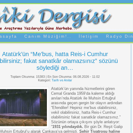
asayfa
Canım Müziğim!..
İletişim
Radyo Din
Atatürk’ün “Me’bus, hatta Reis-i Cumhur
bilirsiniz; fakat sanatkâr olamazsınız” sözünü
söylediği an…
Toplam Okunma: 15383 | En Son Okunma: 06.08.2026 - 11:02
Kategori:
Tarih ve Anılar
Atatürk’ün yanında hizmetlerini gören
Cemal Granda 1959’da kaleme aldığı
anıları’nda Atatürk ile Muhsin Ertuğrul
arasında geçen gergin bir olayın ardından
“Efendiler! Hepiniz me’bus olabilirsiniz,
vekil olabilirsiniz, hatta Reis-i Cumhur
olabilirsiniz fakat sanatkâr olamazsınız.”
Sözünün ortaya çıkışını şöyle anlatıyor:
“
1931 yılındaydık.
Bir gün Dr. Reşit Galip
Muhsin Ertuğrul’u alarak Çankaya’ya gelmişti.
Şehir Tiyatrosu haline