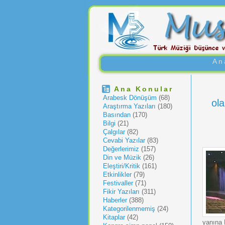
An
Ana Konular
Arabesk Dönüşüm
(68)
ola
Araştırma Yazıları
(180)
Basından
(170)
Bilgi
(21)
Çalgılar
(82)
Cevabi Yazılar
(83)
Değerlerimiz
(157)
Din ve Müzik
(26)
Eleştiri/Kritik
(161)
Etkinlikler
(79)
Festivaller
(71)
Fikir Yazıları
(311)
Haberler
(388)
Kategorilenmemiş
(24)
Kitaplar
(42)
yanına 