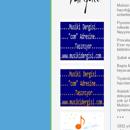
Muhsin 
hazırlığ
ezberlen
Piyeste
rollerd
Neyyire
Provala
Eser oy
bildirilm
Şubat a
Başta M
heyecan
Tiyatro
hazırlan
Atatürk’
dokuyan
çok iyi
Muhsin 
oynamay
* * *
1932 yı