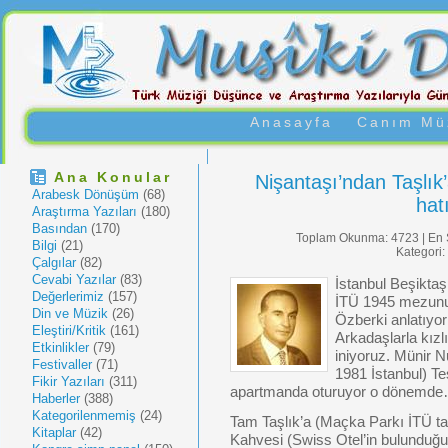
Anasayfa
Canım Müz
Ana Konular
Nişantaşı’ndan Taşlık
Arabesk Dönüşüm
(68)
hat
Araştırma Yazıları
(180)
Basından
(170)
Toplam Okunma: 4723 | En 
Bilgi
(21)
Kategori:
Çalgılar
(82)
Cevabi Yazılar
(83)
İstanbul Beşikta
Değerlerimiz
(157)
İTÜ 1945 mezunu
Din ve Müzik
(26)
Özberki anlatıyor
Eleştiri/Kritik
(161)
Arkadaşlarla kızl
Etkinlikler
(79)
iniyoruz. Münir N
Festivaller
(71)
1981 İstanbul) Te
Fikir Yazıları
(311)
apartmanda oturuyor o dönemd
Haberler
(388)
Kategorilenmemiş
(24)
Tam Taşlık’a (Maçka Parkı İTÜ tari
Kitaplar
(42)
Kahvesi (Swiss Otel’in bulunduğu