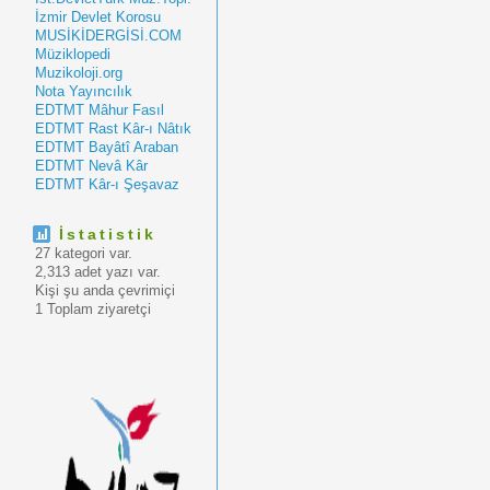
İzmir Devlet Korosu
MUSİKİDERGİSİ.COM
Müziklopedi
Muzikoloji.org
Nota Yayıncılık
EDTMT Mâhur Fasıl
EDTMT Rast Kâr-ı Nâtık
EDTMT Bayâtî Araban
EDTMT Nevâ Kâr
EDTMT Kâr-ı Şeşavaz
İstatistik
27 kategori var.
2,313 adet yazı var.
Kişi şu anda çevrimiçi
1 Toplam ziyaretçi