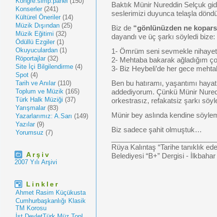
Kongre.simp.panel
(150)
Baktık Münir Nureddin Selçuk gidi
Konserler
(241)
seslerimizi duyunca telaşla dönd
Kültürel Öneriler
(14)
Müzik Dışından
(25)
Biz de
“gönlünüzden ne kopar
Müzik Eğitimi
(32)
dayandı ve üç şarkı söyledi bize:
Ödüllü Ezgiler
(1)
Okuyuculardan
(1)
1- Ömrüm seni sevmekle nihayet 
Röportajlar
(32)
2- Mehtaba bakarak ağladığım ço
Site İçi Bilgilendirme
(4)
3- Biz Heybeli’de her gece meht
Spot
(4)
Tarih ve Anılar
(110)
Ben bu hatıramı, yaşantımı hayatı
Toplum ve Müzik
(165)
addediyorum. Çünkü Münir Nuredd
Türk Halk Müziği
(37)
orkestrasız, refakatsiz şarkı söyl
Yarışmalar
(83)
Münir bey aslında kendine söylemi
Yazarlarımız: A.Sarı
(149)
Yazılar
(9)
Biz sadece şahit olmuştuk…
Yorumsuz
(7)
___________________________
Rüya Kalıntaş “Tarihe tanıklık ed
Arşiv
Belediyesi “B+” Dergisi - İlkbahar 
2007 Yılı Arşivi
Linkler
Ahmet Rasim Küçükusta
Cumhurbaşkanlığı Klasik
TM Korosu
İst.DevletTürk Müz.Topl.