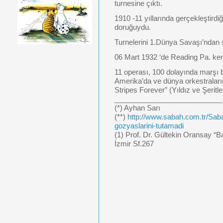
turnesine çıktı.
1910 -11 yıllarında gerçekleştirdi
doruğuydu.
Turnelerini 1.Dünya Savaşı’ndan 
06 Mart 1932 ‘de Reading Pa. ken
11 operası, 100 dolayında marşı 
Amerika’da ve dünya orkestraları
Stripes Forever” (Yıldız ve Şeritl
___________________________
(*) Ayhan Sarı
(**)
http://www.sabah.com.tr/Sab
gozyaslarini-tutamadi
(1) Prof. Dr. Gültekin Oransay “B
İzmir Sf.267