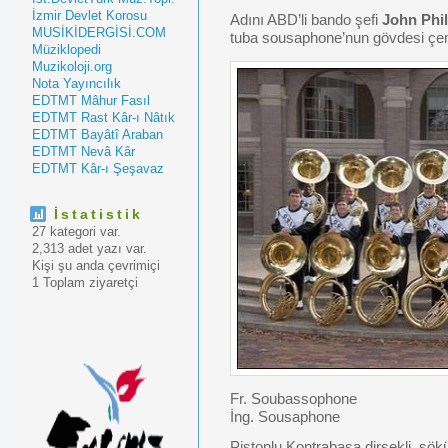
İzmir Devlet Korosu
Adını ABD’li bando şefi
John Phil
MUSİKİDERGİSİ.COM
tuba sousaphone’nun gövdesi çem
Müziklopedi
Muzikoloji.org
Nota Yayıncılık
EDTMT Mâhur Fasıl
EDTMT Rast Kâr-ı Nâtık
EDTMT Bayâtî Araban
EDTMT Nevâ Kâr
EDTMT Kâr-ı Şeşavaz
İstatistik
27 kategori var.
2,313 adet yazı var.
Kişi şu anda çevrimiçi
1 Toplam ziyaretçi
Fr. Soubassophone
İng. Sousaphone
Pistonlu Kontrabasa dirsekli, sökü