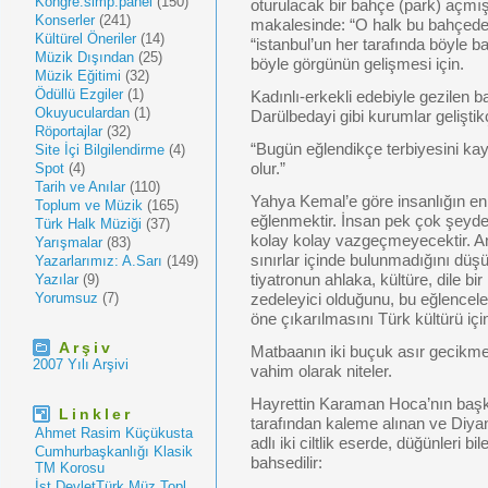
Kongre.simp.panel
(150)
oturulacak bir bahçe (park) açmış
Konserler
(241)
makalesinde: “O halk bu bahçede 
Kültürel Öneriler
(14)
“istanbul’un her tarafında böyle 
Müzik Dışından
(25)
böyle görgünün gelişmesi için.
Müzik Eğitimi
(32)
Ödüllü Ezgiler
(1)
Kadınlı-erkekli edebiyle gezilen b
Okuyuculardan
(1)
Darülbedayi gibi kurumlar gelişt
Röportajlar
(32)
“Bugün eğlendikçe terbiyesini ka
Site İçi Bilgilendirme
(4)
Spot
(4)
olur.”
Tarih ve Anılar
(110)
Yahya Kemal’e göre insanlığın en t
Toplum ve Müzik
(165)
eğlenmektir. İnsan pek çok şeyd
Türk Halk Müziği
(37)
kolay kolay vazgeçmeyecektir. A
Yarışmalar
(83)
sınırlar içinde bulunmadığını düşü
Yazarlarımız: A.Sarı
(149)
Yazılar
(9)
tiyatronun ahlaka, kültüre, dile bi
Yorumsuz
(7)
zedeleyici olduğunu, bu eğlencele
öne çıkarılmasını Türk kültürü için
Arşiv
Matbaanın iki buçuk asır gecikme
2007 Yılı Arşivi
vahim olarak niteler.
Hayrettin Karaman Hoca’nın başka
Linkler
tarafından kaleme alınan ve Diyane
Ahmet Rasim Küçükusta
adlı iki ciltlik eserde, düğünleri b
Cumhurbaşkanlığı Klasik
bahsedilir:
TM Korosu
İst.DevletTürk Müz.Topl.