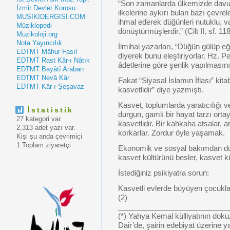
“Son zamanlarda ülkemizde davu
İzmir Devlet Korosu
ilkelerine aykırı bulan bazı çevre
MUSİKİDERGİSİ.COM
ihmal ederek düğünleri nutuklu, va
Müziklopedi
dönüştürmüşlerdir.” (Cilt II, sf. 11
Muzikoloji.org
Nota Yayıncılık
İlmihal yazarları, “Düğün gülüp e
EDTMT Mâhur Fasıl
diyerek bunu eleştiriyorlar. Hz. 
EDTMT Rast Kâr-ı Nâtık
âdetlerine göre şenlik yapılmasını t
EDTMT Bayâtî Araban
EDTMT Nevâ Kâr
Fakat “Siyasal İslamın İflası” kita
EDTMT Kâr-ı Şeşavaz
kasvetlidir” diye yazmıştı.
Kasvet, toplumlarda yaratıcılığı 
İstatistik
durgun, gamlı bir hayat tarzı orta
27 kategori var.
kasvetlidir. Bir kahkaha atsalar, 
2,313 adet yazı var.
korkarlar. Zordur öyle yaşamak.
Kişi şu anda çevrimiçi
1 Toplam ziyaretçi
Ekonomik ve sosyal bakımdan dur
kasvet kültürünü besler, kasvet k
İstediğiniz psikiyatra sorun:
Kasvetli evlerde büyüyen çocuklar
(2)
___________________________
(*) Yahya Kemal külliyatının dok
Dair’de, şairin edebiyat üzerine y