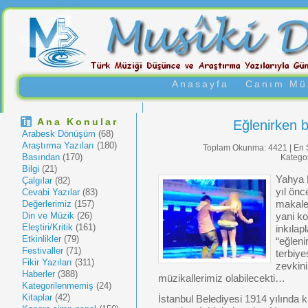
Anasayfa
Canım Müz
Ana Konular
Eğlenirken
Arabesk Dönüşüm
(68)
Araştırma Yazıları
(180)
Toplam Okunma: 4421 | En 
Basından
(170)
Katego
Bilgi
(21)
Yahya 
Çalgılar
(82)
yıl önc
Cevabi Yazılar
(83)
Değerlerimiz
(157)
makales
Din ve Müzik
(26)
yani k
Eleştiri/Kritik
(161)
inkılap
Etkinlikler
(79)
“eğleni
Festivaller
(71)
terbiye
Fikir Yazıları
(311)
zevkin
Haberler
(388)
müzikallerimiz olabilecekti…
Kategorilenmemiş
(24)
Kitaplar
(42)
İstanbul Belediyesi 1914 yılında ka