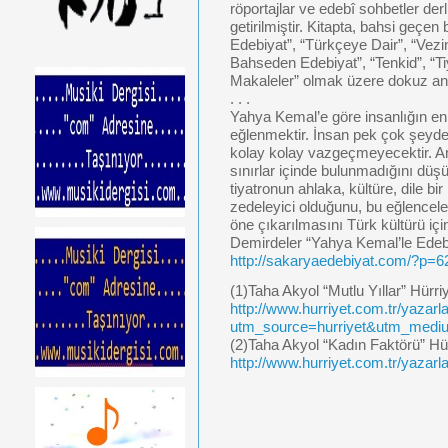
röportajlar ve edebî sohbetler derli
getirilmiştir. Kitapta, bahsi geçen 
Edebiyat”, “Türkçeye Dair”, “Vezi
Bahseden Edebiyat”, “Tenkid”, “Ti
Makaleler” olmak üzere dokuz ana 
. . .
Yahya Kemal’e göre insanlığın en t
eğlenmektir. İnsan pek çok şeyd
kolay kolay vazgeçmeyecektir. A
sınırlar içinde bulunmadığını düşü
tiyatronun ahlaka, kültüre, dile bi
zedeleyici olduğunu, bu eğlencele
öne çıkarılmasını Türk kültürü i
Demirdeler “Yahya Kemal’le Edeb
http://sakaryaedebiyat.com/?p=6
(1)Taha Akyol “Mutlu Yıllar” Hürri
http://www.hurriyet.com.tr/yazar
utm_source=hurriyet&utm_medi
(2)Taha Akyol “Kadın Faktörü” Hü
http://www.hurriyet.com.tr/yazar