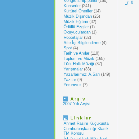
Kongre.simp.panel
(150)
_r=0
Konserler
(241)
Kültürel Öneriler
(14)
Müzik Dışından
(25)
Müzik Eğitimi
(32)
Ödüllü Ezgiler
(1)
Okuyuculardan
(1)
Röportajlar
(32)
Site İçi Bilgilendirme
(4)
Spot
(4)
Tarih ve Anılar
(110)
Toplum ve Müzik
(165)
Türk Halk Müziği
(37)
Yarışmalar
(83)
Yazarlarımız: A.Sarı
(149)
Yazılar
(9)
Yorumsuz
(7)
Arşiv
2007 Yılı Arşivi
Linkler
Ahmet Rasim Küçükusta
Cumhurbaşkanlığı Klasik
TM Korosu
İst.DevletTürk Müz.Topl.