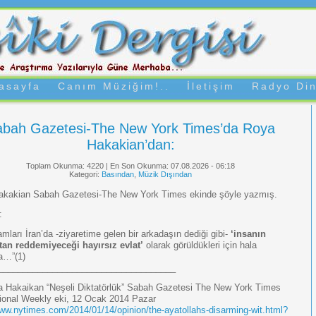
asayfa
Canım Müziğim!..
İletişim
Radyo Din
bah Gazetesi-The New York Times’da Roya
Hakakian’dan:
Toplam Okunma: 4220 | En Son Okunma: 07.08.2026 - 06:18
Kategori:
Basından
,
Müzik Dışından
akakian Sabah Gazetesi-The New York Times ekinde şöyle yazmış.
:
amları İran’da -ziyaretime gelen bir arkadaşın dediği gibi-
‘insanın
ktan reddemiyeceği hayırsız evlat’
olarak görüldükleri için hala
da…”(1)
____________________________________
a Hakaikan “Neşeli Diktatörlük” Sabah Gazetesi The New York Times
tional Weekly eki, 12 Ocak 2014 Pazar
www.nytimes.com/2014/01/14/opinion/the-ayatollahs-disarming-wit.html?