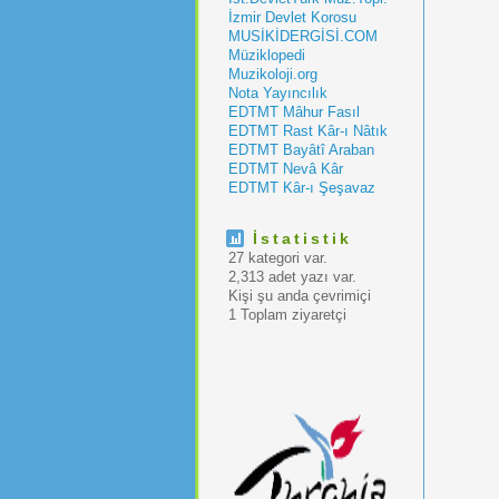
İzmir Devlet Korosu
MUSİKİDERGİSİ.COM
Müziklopedi
Muzikoloji.org
Nota Yayıncılık
EDTMT Mâhur Fasıl
EDTMT Rast Kâr-ı Nâtık
EDTMT Bayâtî Araban
EDTMT Nevâ Kâr
EDTMT Kâr-ı Şeşavaz
İstatistik
27 kategori var.
2,313 adet yazı var.
Kişi şu anda çevrimiçi
1 Toplam ziyaretçi