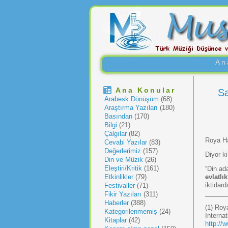
An
Ana Konular
Sa
Arabesk Dönüşüm
(68)
Araştırma Yazıları
(180)
Basından
(170)
Bilgi
(21)
Çalgılar
(82)
Roya H
Cevabi Yazılar
(83)
Değerlerimiz
(157)
Diyor ki
Din ve Müzik
(26)
Eleştiri/Kritik
(161)
“Din ad
Etkinlikler
(79)
evlatlı
iktidar
Festivaller
(71)
______
Fikir Yazıları
(311)
Haberler
(388)
(1) Roy
Kategorilenmemiş
(24)
İnterna
Kitaplar
(42)
http://