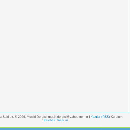
ı Saklıdır. © 2026, Musiki Dergisi. musikidergisi@yahoo.com.tr |
Yazılar (RSS)
Kurulum
:
KelebeX Tasarım