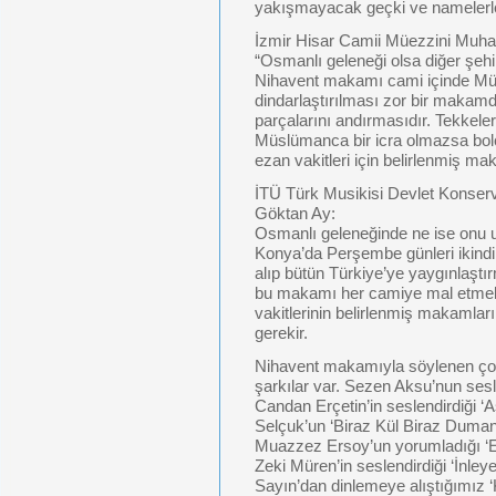
yakışmayacak geçki ve namelerle 
İzmir Hisar Camii Müezzini Mu
“Osmanlı geleneği olsa diğer şehir
Nihavent makamı cami içinde Müs
dindarlaştırılması zor bir makamd
parçalarını andırmasıdır. Tekkeler
Müslümanca bir icra olmazsa bolc
ezan vakitleri için belirlenmiş ma
İTÜ Türk Musikisi Devlet Konser
Göktan Ay:
Osmanlı geleneğinde ne ise onu 
Konya’da Perşembe günleri ikind
alıp bütün Türkiye’ye yaygınlaştır
bu makamı her camiye mal etmek
vakitlerinin belirlenmiş makamla
gerekir.
Nihavent makamıyla söylenen ço
şarkılar var. Sezen Aksu’nun sesl
Candan Erçetin’in seslendirdiği 
Selçuk’un ‘Biraz Kül Biraz Duman
Muazzez Ersoy’un yorumladığı ‘El
Zeki Müren’in seslendirdiği ‘İnl
Sayın’dan dinlemeye alıştığımız ‘