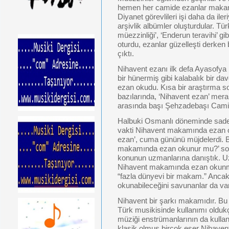
hemen her camide ezanlar makam
Diyanet görevlileri işi daha da iler
arşivlik albümler oluşturdular. 
müezzinliği’, ‘Enderun teravihi’ gib
oturdu, ezanlar güzelleşti derken
çıktı.
Nihavent ezanı ilk defa Ayasofya
bir hünermiş gibi kalabalık bir d
ezan okudu. Kısa bir araştırma s
bazılarında, ‘Nihavent ezan’ mera
arasında başı Şehzadebaşı Camii
Halbuki Osmanlı döneminde sadec
vakti Nihavent makamında ezan o
ezan’, cuma gününü müjdelerdi. Bi
makamında ezan okunur mu?’ sor
konunun uzmanlarına danıştık. U
Nihavent makamında ezan okunm
“fazla dünyevi bir makam.” Ancak
okunabileceğini savunanlar da va
Nihavent bir şarkı makamıdır. 
Türk musikisinde kullanımı oldukç
müziği enstrümanlarının da kullanı
klasik olmuş birçok eser Nihave