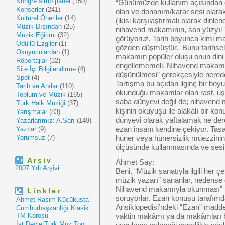
Kongre.simp.panel
(150)
“Günümüzde kullanım açısından 
Konserler
(241)
olan ve donanım/karar sesi olarak
Kültürel Öneriler
(14)
(ikisi karşılaştırmalı olarak dinle
Müzik Dışından
(25)
nihavend makamının, son yüzyıl 
Müzik Eğitimi
(32)
görüyoruz. Tarih boyunca kimi ma
Ödüllü Ezgiler
(1)
gözden düşmüştür. Bunu tarihsel
Okuyuculardan
(1)
makamın popüler oluşu onun dini 
Röportajlar
(32)
engellememeli. Nihavend makamı
Site İçi Bilgilendirme
(4)
düşünülmesi” gerekçesiyle nered
Spot
(4)
Tartışma bu açıdan ilginç bir boy
Tarih ve Anılar
(110)
okunduğu makamlar olan rast, uş
Toplum ve Müzik
(165)
saba dünyevi değil de; nihavend 
Türk Halk Müziği
(37)
kişinin okuyuşu ile alakalı bir k
Yarışmalar
(83)
dünyevi olarak yaftalamak ne d
Yazarlarımız: A.Sarı
(149)
Yazılar
(9)
ezan insanı kendine çekiyor. Tasav
Yorumsuz
(7)
hüner veya hünersizlik müezzinin
ölçüsünde kullanmasında ve ses
Arşiv
Ahmet Say:
2007 Yılı Arşivi
Beni, “Müzik sanatıyla ilgili her çeş
müzik yazarı” sananlar, nedense g
Nihavend makamıyla okunması” t
Linkler
soruyorlar. Ezan konusu tarafımda
Ahmet Rasim Küçükusta
Ansiklopedisi’ndeki “Ezan” madde
Cumhurbaşkanlığı Klasik
TM Korosu
vaktin makâmı ya da makâmları bel
İst.DevletTürk Müz.Topl.