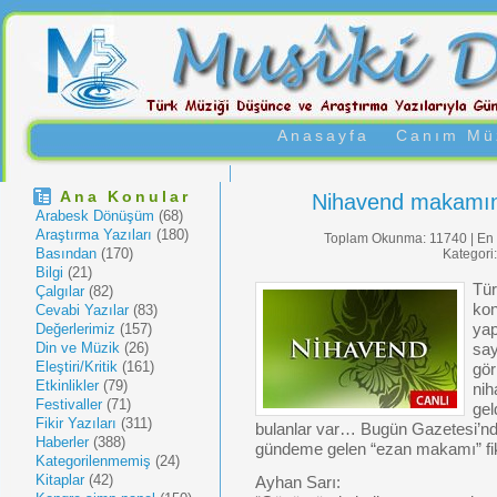
Anasayfa
Canım Müz
Ana Konular
Nihavend makamın
Arabesk Dönüşüm
(68)
Araştırma Yazıları
(180)
Toplam Okunma: 11740 | En 
Basından
(170)
Kategori
Bilgi
(21)
Tür
Çalgılar
(82)
kon
Cevabi Yazılar
(83)
Değerlerimiz
(157)
yap
Din ve Müzik
(26)
say
Eleştiri/Kritik
(161)
gör
Etkinlikler
(79)
nih
Festivaller
(71)
gel
Fikir Yazıları
(311)
bulanlar var… Bugün Gazetesi’nd
Haberler
(388)
gündeme gelen “ezan makamı” fikir
Kategorilenmemiş
(24)
Kitaplar
(42)
Ayhan Sarı: