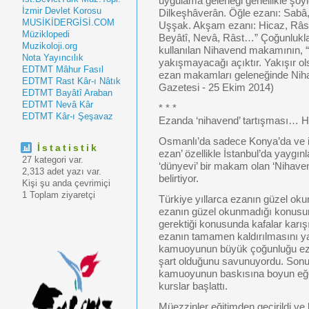
uygulama geleneği genellikle şöy
İzmir Devlet Korosu
Dilkeşhâverân. Öğle ezanı: Sabâ,
MUSİKİDERGİSİ.COM
Uşşak. Akşam ezanı: Hicaz, Râst
Müziklopedi
Beyâtî, Nevâ, Râst…” Çoğunlukla
Muzikoloji.org
kullanılan Nihavend makamının, 
Nota Yayıncılık
yakışmayacağı açıktır. Yakışır ols
EDTMT Mâhur Fasıl
ezan makamları geleneğinde Nihav
EDTMT Rast Kâr-ı Nâtık
Gazetesi - 25 Ekim 2014)
EDTMT Bayâtî Araban
EDTMT Nevâ Kâr
* * *
EDTMT Kâr-ı Şeşavaz
Ezanda ‘nihavend’ tartışması… H
Osmanlı’da sadece Konya’da ve i
İstatistik
ezan’ özellikle İstanbul’da yaygı
27 kategori var.
‘dünyevi’ bir makam olan ‘Nihav
2,313 adet yazı var.
belirtiyor.
Kişi şu anda çevrimiçi
1 Toplam ziyaretçi
Türkiye yıllarca ezanın güzel ok
ezanın güzel okunmadığı konusun
gerektiği konusunda kafalar karışık
ezanın tamamen kaldırılmasını ya 
kamuoyunun büyük çoğunluğu ezan
şart olduğunu savunuyordu. Sonun
kamuoyunun baskısına boyun eğe
kurslar başlattı.
Müezzinler eğitimden geçirildi v