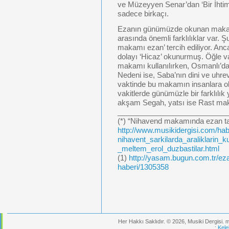
ve Müzeyyen Senar’dan ‘Bir İhti
sadece birkaçı.
Ezanın günümüzde okunan makam
arasında önemli farklılıklar var
makamı ezan’ tercih ediliyor. An
dolayı ‘Hicaz’ okunurmuş. Öğle
makamı kullanılırken, Osmanlı’
Nedeni ise, Saba’nın dini ve uhre
vaktinde bu makamın insanlara ol
vakitlerde günümüzle bir farklılık
akşam Segah, yatsı ise Rast mak
___________________________
(*) “Nihavend makamında ezan tar
http://www.musikidergisi.com/ha
nihavent_sarkilarda_araliklarin_k
_meltem_erol_duzbastilar.html
(1)
http://yasam.bugun.com.tr/ez
haberi/1305358
Her Hakkı Saklıdır. © 2026, Musiki Dergisi.
:
Kele