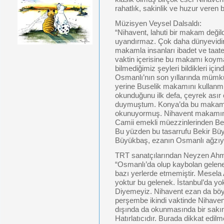
rahatlık, sakinlik ve huzur veren 
Müzisyen Veysel Dalsaldı:
“Nihavent, lahuti bir makam değildir
uyandırmaz. Çok daha dünyevidir.
makamla insanları ibadet ve taat
vaktin içerisine bu makamı koym
bilmediğimiz şeyleri bildikleri içi
Osmanlı’nın son yıllarında mümk
yerine Buselik makamını kullanm
okunduğunu ilk defa, çeyrek asır
duymuştum. Konya’da bu makam
okunuyormuş. Nihavent makamında
Camii emekli müezzinlerinden Beki
Bu yüzden bu tasarrufu Bekir Bü
Büyükbaş, ezanın Osmanlı ağzıyla
TRT sanatçılarından Neyzen Ahm
“Osmanlı’da olup kaybolan gelene
bazı yerlerde etmemiştir. Mesela A
yoktur bu gelenek. İstanbul’da yo
Diyemeyiz. Nihavent ezan da böy
perşembe ikindi vaktinde Nihave
dışında da okunmasında bir sakın
Hatırlatıcıdır. Burada dikkat edi