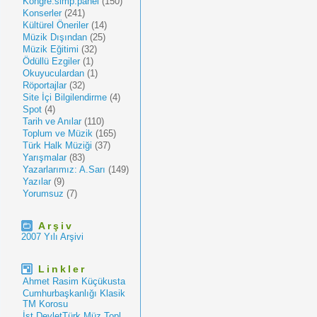
Kongre.simp.panel
(150)
Konserler
(241)
Kültürel Öneriler
(14)
Müzik Dışından
(25)
Müzik Eğitimi
(32)
Ödüllü Ezgiler
(1)
Okuyuculardan
(1)
Röportajlar
(32)
Site İçi Bilgilendirme
(4)
Spot
(4)
Tarih ve Anılar
(110)
Toplum ve Müzik
(165)
Türk Halk Müziği
(37)
Yarışmalar
(83)
Yazarlarımız: A.Sarı
(149)
Yazılar
(9)
Yorumsuz
(7)
Arşiv
2007 Yılı Arşivi
Linkler
Ahmet Rasim Küçükusta
Cumhurbaşkanlığı Klasik
TM Korosu
İst.DevletTürk Müz.Topl.