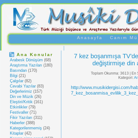
Anasayfa
Canım Müz
Ana Konular
7 kez boşanmışa TV’de e
Arabesk Dönüşüm
(68)
değiştirmişe din 
Araştırma Yazıları
(180)
Basından
(170)
Toplam Okunma: 3613 | En 
Bilgi
(21)
Kategori:
A
Çalgılar
(82)
Cevabi Yazılar
(83)
http://www.musikidergisi.com/ha
Değerlerimiz
(157)
7_kez_bosanmisa_evlilik_3_kez_
Din ve Müzik
(26)
Eleştiri/Kritik
(161)
Etkinlikler
(79)
Festivaller
(71)
Fikir Yazıları
(311)
Haberler
(388)
Kategorilenmemiş
(24)
Kitaplar
(42)