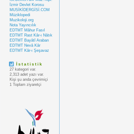
İzmir Devlet Korosu
MUSİKİDERGİSİ.COM
Müziklopedi
Muzikoloji.org
Nota Yayıncılık
EDTMT Mâhur Fasıl
EDTMT Rast Kâr-ı Nâtık
EDTMT Bayâtî Araban
EDTMT Nevâ Kâr
EDTMT Kâr-ı Şeşavaz
İstatistik
27 kategori var.
2,313 adet yazı var.
Kişi şu anda çevrimiçi
1 Toplam ziyaretçi