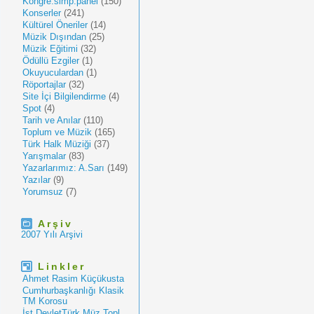
Kongre.simp.panel
(150)
Konserler
(241)
Kültürel Öneriler
(14)
Müzik Dışından
(25)
Müzik Eğitimi
(32)
Ödüllü Ezgiler
(1)
Okuyuculardan
(1)
Röportajlar
(32)
Site İçi Bilgilendirme
(4)
Spot
(4)
Tarih ve Anılar
(110)
Toplum ve Müzik
(165)
Türk Halk Müziği
(37)
Yarışmalar
(83)
Yazarlarımız: A.Sarı
(149)
Yazılar
(9)
Yorumsuz
(7)
Arşiv
2007 Yılı Arşivi
Linkler
Ahmet Rasim Küçükusta
Cumhurbaşkanlığı Klasik
TM Korosu
İst.DevletTürk Müz.Topl.