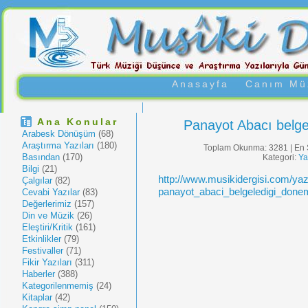
Anasayfa
Canım Müz
Ana Konular
Panayot Abacı belge
Arabesk Dönüşüm
(68)
Araştırma Yazıları
(180)
Toplam Okunma: 3281 | En 
Basından
(170)
Kategori:
Ya
Bilgi
(21)
http://www.musikidergisi.com/yaz
Çalgılar
(82)
panayot_abaci_belgeledigi_don
Cevabi Yazılar
(83)
Değerlerimiz
(157)
Din ve Müzik
(26)
Eleştiri/Kritik
(161)
Etkinlikler
(79)
Festivaller
(71)
Fikir Yazıları
(311)
Haberler
(388)
Kategorilenmemiş
(24)
Kitaplar
(42)