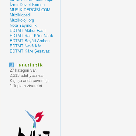
İzmir Devlet Korosu
MUSİKİDERGİSİ.COM
Müziklopedi
Muzikoloji.org
Nota Yayıncılık
EDTMT Mâhur Fasıl
EDTMT Rast Kâr-ı Nâtık
EDTMT Bayâtî Araban
EDTMT Nevâ Kâr
EDTMT Kâr-ı Şeşavaz
İstatistik
27 kategori var.
2,313 adet yazı var.
Kişi şu anda çevrimiçi
1 Toplam ziyaretçi