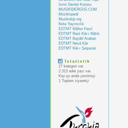
İzmir Devlet Korosu
MUSİKİDERGİSİ.COM
Müziklopedi
Muzikoloji.org
Nota Yayıncılık
EDTMT Mâhur Fasıl
EDTMT Rast Kâr-ı Nâtık
EDTMT Bayâtî Araban
EDTMT Nevâ Kâr
EDTMT Kâr-ı Şeşavaz
İstatistik
27 kategori var.
2,313 adet yazı var.
Kişi şu anda çevrimiçi
1 Toplam ziyaretçi