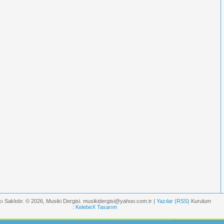
ı Saklıdır. © 2026, Musiki Dergisi. musikidergisi@yahoo.com.tr |
Yazılar (RSS)
Kurulum
:
KelebeX Tasarım