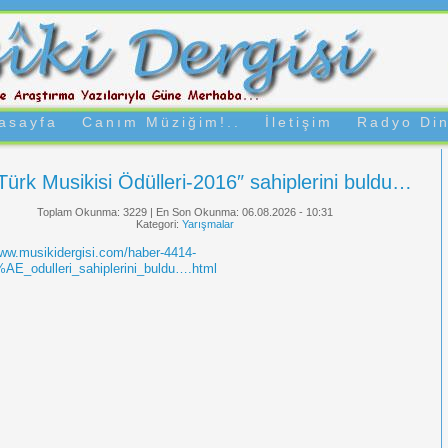
asayfa
Canım Müziğim!..
İletişim
Radyo Din
î Türk Musikisi Ödülleri-2016″ sahiplerini buldu…
Toplam Okunma: 3229 | En Son Okunma: 06.08.2026 - 10:31
Kategori:
Yarışmalar
www.musikidergisi.com/haber-4414-
AE_odulleri_sahiplerini_buldu….html