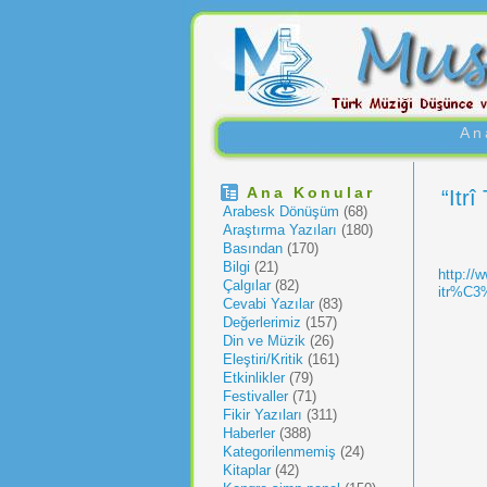
An
Ana Konular
“Itr
Arabesk Dönüşüm
(68)
Araştırma Yazıları
(180)
Basından
(170)
Bilgi
(21)
http://
Çalgılar
(82)
itr%C3%
Cevabi Yazılar
(83)
Değerlerimiz
(157)
Din ve Müzik
(26)
Eleştiri/Kritik
(161)
Etkinlikler
(79)
Festivaller
(71)
Fikir Yazıları
(311)
Haberler
(388)
Kategorilenmemiş
(24)
Kitaplar
(42)