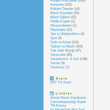
Kongre.simp.panel
(150)
Konserler
(241)
Kültürel Öneriler
(14)
Müzik Dışından
(25)
Müzik Eğitimi
(32)
Ödüllü Ezgiler
(1)
Okuyuculardan
(1)
Röportajlar
(32)
Site İçi Bilgilendirme
(4)
Spot
(4)
Tarih ve Anılar
(110)
Toplum ve Müzik
(165)
Türk Halk Müziği
(37)
Yarışmalar
(83)
Yazarlarımız: A.Sarı
(149)
Yazılar
(9)
Yorumsuz
(7)
Arşiv
2007 Yılı Arşivi
Linkler
Ahmet Rasim Küçükusta
Cumhurbaşkanlığı Klasik
TM Korosu
İst.DevletTürk Müz.Topl.