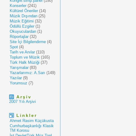
Kongre.simp.panel
(150)
Konserler
(241)
Kültürel Öneriler
(14)
Müzik Dışından
(25)
Müzik Eğitimi
(32)
Ödüllü Ezgiler
(1)
Okuyuculardan
(1)
Röportajlar
(32)
Site İçi Bilgilendirme
(4)
Spot
(4)
Tarih ve Anılar
(110)
Toplum ve Müzik
(165)
Türk Halk Müziği
(37)
Yarışmalar
(83)
Yazarlarımız: A.Sarı
(149)
Yazılar
(9)
Yorumsuz
(7)
Arşiv
2007 Yılı Arşivi
Linkler
Ahmet Rasim Küçükusta
Cumhurbaşkanlığı Klasik
TM Korosu
İst.DevletTürk Müz.Topl.