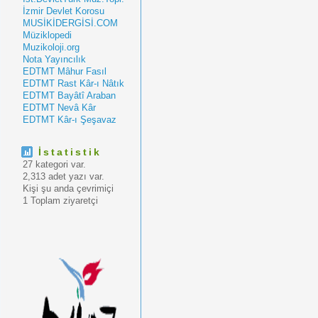
İzmir Devlet Korosu
MUSİKİDERGİSİ.COM
Müziklopedi
Muzikoloji.org
Nota Yayıncılık
EDTMT Mâhur Fasıl
EDTMT Rast Kâr-ı Nâtık
EDTMT Bayâtî Araban
EDTMT Nevâ Kâr
EDTMT Kâr-ı Şeşavaz
İstatistik
27 kategori var.
2,313 adet yazı var.
Kişi şu anda çevrimiçi
1 Toplam ziyaretçi