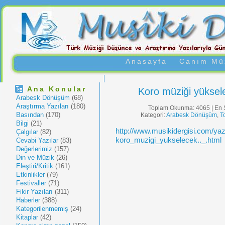
Anasayfa
Canım Müz
Ana Konular
Koro müziği yükse
Arabesk Dönüşüm
(68)
Araştırma Yazıları
(180)
Toplam Okunma: 4065 | En 
Basından
(170)
Kategori:
Arabesk Dönüşüm
,
T
Bilgi
(21)
http://www.musikidergisi.com/ya
Çalgılar
(82)
koro_muzigi_yukselecek.._.html
Cevabi Yazılar
(83)
Değerlerimiz
(157)
Din ve Müzik
(26)
Eleştiri/Kritik
(161)
Etkinlikler
(79)
Festivaller
(71)
Fikir Yazıları
(311)
Haberler
(388)
Kategorilenmemiş
(24)
Kitaplar
(42)