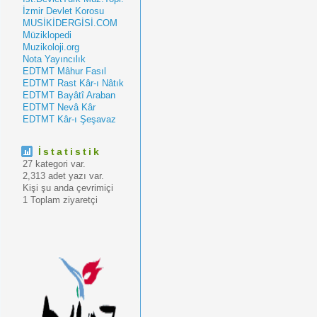
İzmir Devlet Korosu
MUSİKİDERGİSİ.COM
Müziklopedi
Muzikoloji.org
Nota Yayıncılık
EDTMT Mâhur Fasıl
EDTMT Rast Kâr-ı Nâtık
EDTMT Bayâtî Araban
EDTMT Nevâ Kâr
EDTMT Kâr-ı Şeşavaz
İstatistik
27 kategori var.
2,313 adet yazı var.
Kişi şu anda çevrimiçi
1 Toplam ziyaretçi