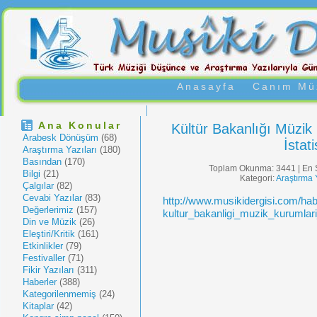
Anasayfa
Canım Müz
Ana Konular
Kültür Bakanlığı Müzik
Arabesk Dönüşüm
(68)
İstat
Araştırma Yazıları
(180)
Basından
(170)
Toplam Okunma: 3441 | En 
Bilgi
(21)
Kategori:
Araştırma Y
Çalgılar
(82)
Cevabi Yazılar
(83)
http://www.musikidergisi.com/ha
Değerlerimiz
(157)
kultur_bakanligi_muzik_kurumlari
Din ve Müzik
(26)
Eleştiri/Kritik
(161)
Etkinlikler
(79)
Festivaller
(71)
Fikir Yazıları
(311)
Haberler
(388)
Kategorilenmemiş
(24)
Kitaplar
(42)