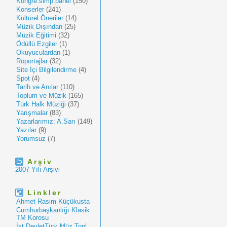
Kongre.simp.panel
(150)
Konserler
(241)
Kültürel Öneriler
(14)
Müzik Dışından
(25)
Müzik Eğitimi
(32)
Ödüllü Ezgiler
(1)
Okuyuculardan
(1)
Röportajlar
(32)
Site İçi Bilgilendirme
(4)
Spot
(4)
Tarih ve Anılar
(110)
Toplum ve Müzik
(165)
Türk Halk Müziği
(37)
Yarışmalar
(83)
Yazarlarımız: A.Sarı
(149)
Yazılar
(9)
Yorumsuz
(7)
Arşiv
2007 Yılı Arşivi
Linkler
Ahmet Rasim Küçükusta
Cumhurbaşkanlığı Klasik
TM Korosu
İst.DevletTürk Müz.Topl.