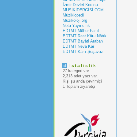
İzmir Devlet Korosu
MUSİKİDERGİSİ.COM
Müziklopedi
Muzikoloji.org
Nota Yayıncılık
EDTMT Mâhur Fasıl
EDTMT Rast Kâr-ı Nâtık
EDTMT Bayâtî Araban
EDTMT Nevâ Kâr
EDTMT Kâr-ı Şeşavaz
İstatistik
27 kategori var.
2,313 adet yazı var.
Kişi şu anda çevrimiçi
1 Toplam ziyaretçi