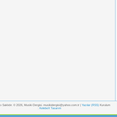
ı Saklıdır. © 2026, Musiki Dergisi. musikidergisi@yahoo.com.tr |
Yazılar (RSS)
Kurulum
:
KelebeX Tasarım