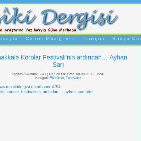
asayfa
Canım Müziğim!..
İletişim
Radyo Din
akkale Korolar Festivali’nin ardından… Ayhan
Sarı
Toplam Okunma: 3347 | En Son Okunma: 08.08.2026 - 19:41
Kategori:
Etkinlikler
,
Festivaller
www.musikidergisi.com/haber-4794-
le_korolar_festivalinin_ardindan…_ayhan_sari.html