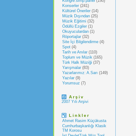
Kongre.simp.panel
(150)
Konserler
(241)
Kültürel Öneriler
(14)
Müzik Dışından
(25)
Müzik Eğitimi
(32)
Ödüllü Ezgiler
(1)
Okuyuculardan
(1)
Röportajlar
(32)
Site İçi Bilgilendirme
(4)
Spot
(4)
Tarih ve Anılar
(110)
Toplum ve Müzik
(165)
Türk Halk Müziği
(37)
Yarışmalar
(83)
Yazarlarımız: A.Sarı
(149)
Yazılar
(9)
Yorumsuz
(7)
Arşiv
2007 Yılı Arşivi
Linkler
Ahmet Rasim Küçükusta
Cumhurbaşkanlığı Klasik
TM Korosu
İst.DevletTürk Müz.Topl.