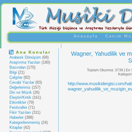
Anasayfa
Canım Müz
Ana Konular
Wagner, Yahudilik ve m
Arabesk Dönüşüm
(68)
S
Araştırma Yazıları
(180)
Basından
(170)
Toplam Okunma: 3739 | En 
Bilgi
(21)
Kategori
Çalgılar
(82)
Cevabi Yazılar
(83)
http://www.musikidergisi.com/ha
Değerlerimiz
(157)
wagner_yahudilik_ve_muzigin_ev
Din ve Müzik
(26)
Eleştiri/Kritik
(161)
Etkinlikler
(79)
Festivaller
(71)
Fikir Yazıları
(311)
Haberler
(388)
Kategorilenmemiş
(24)
Kitaplar
(42)