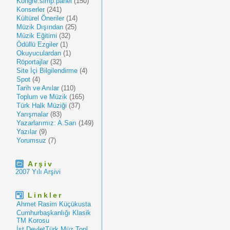
Kongre.simp.panel
(150)
Konserler
(241)
Kültürel Öneriler
(14)
Müzik Dışından
(25)
Müzik Eğitimi
(32)
Ödüllü Ezgiler
(1)
Okuyuculardan
(1)
Röportajlar
(32)
Site İçi Bilgilendirme
(4)
Spot
(4)
Tarih ve Anılar
(110)
Toplum ve Müzik
(165)
Türk Halk Müziği
(37)
Yarışmalar
(83)
Yazarlarımız: A.Sarı
(149)
Yazılar
(9)
Yorumsuz
(7)
Arşiv
2007 Yılı Arşivi
Linkler
Ahmet Rasim Küçükusta
Cumhurbaşkanlığı Klasik
TM Korosu
İst.DevletTürk Müz.Topl.