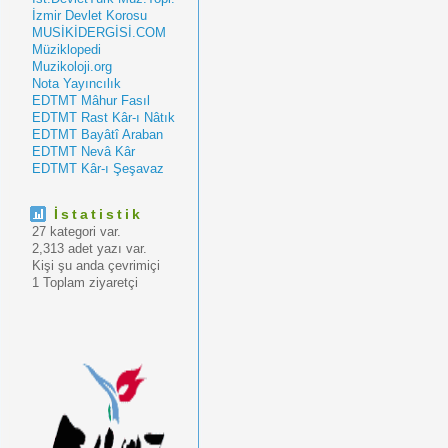
İzmir Devlet Korosu
MUSİKİDERGİSİ.COM
Müziklopedi
Muzikoloji.org
Nota Yayıncılık
EDTMT Mâhur Fasıl
EDTMT Rast Kâr-ı Nâtık
EDTMT Bayâtî Araban
EDTMT Nevâ Kâr
EDTMT Kâr-ı Şeşavaz
İstatistik
27 kategori var.
2,313 adet yazı var.
Kişi şu anda çevrimiçi
1 Toplam ziyaretçi