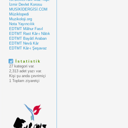
İzmir Devlet Korosu
MUSİKİDERGİSİ.COM
Müziklopedi
Muzikoloji.org
Nota Yayıncılık
EDTMT Mâhur Fasıl
EDTMT Rast Kâr-ı Nâtık
EDTMT Bayâtî Araban
EDTMT Nevâ Kâr
EDTMT Kâr-ı Şeşavaz
İstatistik
27 kategori var.
2,313 adet yazı var.
Kişi şu anda çevrimiçi
1 Toplam ziyaretçi