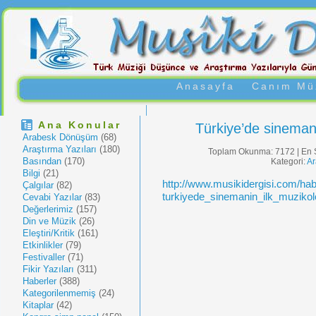
Anasayfa
Canım Müz
Ana Konular
Türkiye’de sineman
Arabesk Dönüşüm
(68)
Araştırma Yazıları
(180)
Toplam Okunma: 7172 | En 
Basından
(170)
Kategori:
A
Bilgi
(21)
http://www.musikidergisi.com/ha
Çalgılar
(82)
turkiyede_sinemanin_ilk_muziko
Cevabi Yazılar
(83)
Değerlerimiz
(157)
Din ve Müzik
(26)
Eleştiri/Kritik
(161)
Etkinlikler
(79)
Festivaller
(71)
Fikir Yazıları
(311)
Haberler
(388)
Kategorilenmemiş
(24)
Kitaplar
(42)