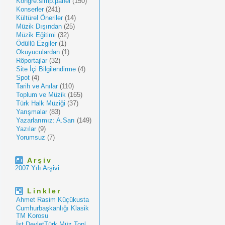
Kongre.simp.panel
(150)
Konserler
(241)
Kültürel Öneriler
(14)
Müzik Dışından
(25)
Müzik Eğitimi
(32)
Ödüllü Ezgiler
(1)
Okuyuculardan
(1)
Röportajlar
(32)
Site İçi Bilgilendirme
(4)
Spot
(4)
Tarih ve Anılar
(110)
Toplum ve Müzik
(165)
Türk Halk Müziği
(37)
Yarışmalar
(83)
Yazarlarımız: A.Sarı
(149)
Yazılar
(9)
Yorumsuz
(7)
Arşiv
2007 Yılı Arşivi
Linkler
Ahmet Rasim Küçükusta
Cumhurbaşkanlığı Klasik
TM Korosu
İst.DevletTürk Müz.Topl.