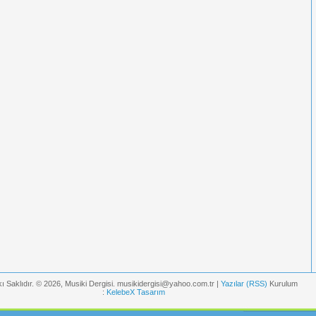
ı Saklıdır. © 2026, Musiki Dergisi. musikidergisi@yahoo.com.tr |
Yazılar (RSS)
Kurulum
:
KelebeX Tasarım