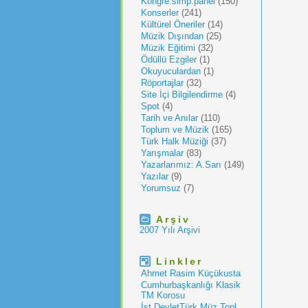
Kongre.simp.panel
(150)
Konserler
(241)
Kültürel Öneriler
(14)
Müzik Dışından
(25)
Müzik Eğitimi
(32)
Ödüllü Ezgiler
(1)
Okuyuculardan
(1)
Röportajlar
(32)
Site İçi Bilgilendirme
(4)
Spot
(4)
Tarih ve Anılar
(110)
Toplum ve Müzik
(165)
Türk Halk Müziği
(37)
Yarışmalar
(83)
Yazarlarımız: A.Sarı
(149)
Yazılar
(9)
Yorumsuz
(7)
Arşiv
2007 Yılı Arşivi
Linkler
Ahmet Rasim Küçükusta
Cumhurbaşkanlığı Klasik
TM Korosu
İst.DevletTürk Müz.Topl.