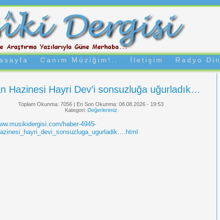
asayfa
Canım Müziğim!..
İletişim
Radyo Din
n Hazinesi Hayri Dev’i sonsuzluğa uğurladık…
Toplam Okunma: 7056 | En Son Okunma: 08.08.2026 - 19:53
Kategori:
Değerlerimiz
www.musikidergisi.com/haber-4945-
azinesi_hayri_devi_sonsuzluga_ugurladik….html