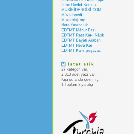
İzmir Devlet Korosu
MUSİKİDERGİSİ.COM
Müziklopedi
Muzikoloji.org
Nota Yayıncılık
EDTMT Mâhur Fasıl
EDTMT Rast Kâr-ı Nâtık
EDTMT Bayâtî Araban
EDTMT Nevâ Kâr
EDTMT Kâr-ı Şeşavaz
İstatistik
27 kategori var.
2,313 adet yazı var.
Kişi şu anda çevrimiçi
1 Toplam ziyaretçi