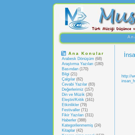
An
Ana Konular
İnsa
Arabesk Dönüşüm
(68)
Araştırma Yazıları
(180)
Basından
(170)
Bilgi
(21)
http://
Çalgılar
(82)
insan_h
Cevabi Yazılar
(83)
Değerlerimiz
(157)
Din ve Müzik
(26)
Eleştiri/Kritik
(161)
Etkinlikler
(79)
Festivaller
(71)
Fikir Yazıları
(311)
Haberler
(388)
Kategorilenmemiş
(24)
Kitaplar
(42)