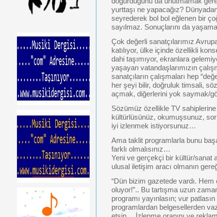
doğurduğunu da unutmamak gerek.
yurttaşı ne yapacağız? Dünyadan
seyrederek bol bol eğlenen bir ço
sayılmaz. Sonuçlarını da yaşam
Çok değerli sanatçılarımız Avrupa’
katılıyor, ülke içinde özellikli kon
dahi taşımıyor, ekranlara gelem
yaşayan vatandaşlarımızın çalışm
sanatçıların çalışmaları hep “değer
her şeyi bilir, doğruluk timsali, sö
açmak, diğerlerini yok saymak
Sözümüz özellikle TV sahiplerine 
kültürlüsünüz, okumuşsunuz, soru
iyi izlenmek istiyorsunuz…
Ama taklit programlarla bunu baş
farklı olmalısınız…
Yeni ve gerçekçi bir kültür/sanat 
ulusal iletişim aracı olmanın ge
“Dün bizim gazetede vardı. Hem d
oluyor!”.. Bu tartışma uzun zama
programı yayınlasın; vur patlasın 
programlardan belgesellerden vaz
etsin… İzlenme oranını ve reklam g