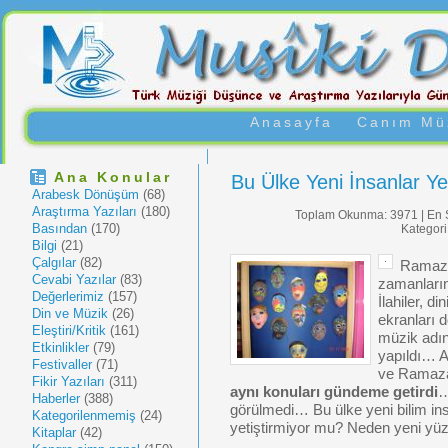
Anasayfa
Canım Müz
Ana Konular
Bu Ülke Yeni İnsanlar Ye
Arabesk Dönüşüm
(68)
Araştırma Yazıları
(180)
Toplam Okunma: 3971 | En 
Basından
(170)
Kategori
Bilgi
(21)
Çalgılar
(82)
Ramazan
Cevabi Yazılar
(83)
zamanların
Değerlerimiz
(157)
İlahiler, d
Din ve Müzik
(26)
ekranları 
Eleştiri/Kritik
(161)
müzik adına
Etkinlikler
(79)
yapıldı… A
Festivaller
(71)
ve Ramaza
Fikir Yazıları
(311)
aynı konuları gündeme getirdi
…
Haberler
(388)
görülmedi… Bu ülke yeni bilim ins
Kategorilenmemiş
(24)
yetiştirmiyor mu? Neden yeni yüzl
Kitaplar
(42)