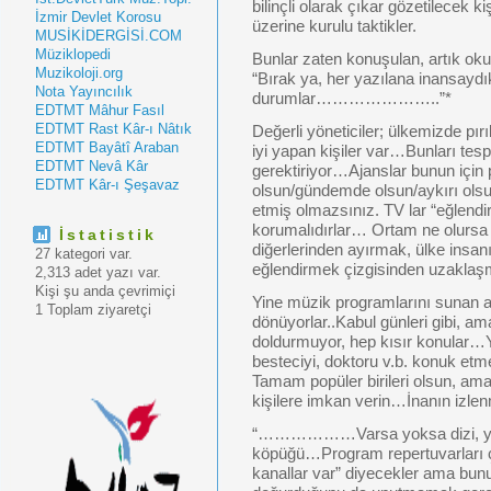
bilinçli olarak çıkar gözetilecek
İzmir Devlet Korosu
üzerine kurulu taktikler.
MUSİKİDERGİSİ.COM
Müziklopedi
Bunlar zaten konuşulan, artık oku
Muzikoloji.org
“Bırak ya, her yazılana inansaydı
Nota Yayıncılık
durumlar…………………..”*
EDTMT Mâhur Fasıl
EDTMT Rast Kâr-ı Nâtık
Değerli yöneticiler; ülkemizde pırıl p
EDTMT Bayâtî Araban
iyi yapan kişiler var…Bunları tesp
EDTMT Nevâ Kâr
gerektiriyor…Ajanslar bunun için
EDTMT Kâr-ı Şeşavaz
olsun/gündemde olsun/aykırı olsu
etmiş olmazsınız. TV lar “eğlendir
korumalıdırlar… Ortam ne olursa 
İstatistik
diğerlerinden ayırmak, ülke insa
27 kategori var.
eğlendirmek çizgisinden uzakla
2,313 adet yazı var.
Kişi şu anda çevrimiçi
Yine müzik programlarını sunan a
1 Toplam ziyaretçi
dönüyorlar..Kabul günleri gibi, am
doldurmuyor, hep kısır konular…Ye
besteciyi, doktoru v.b. konuk etm
Tamam popüler birileri olsun, ama
kişilere imkan verin…İnanın izlen
“………………Varsa yoksa dizi, yar
köpüğü…Program repertuvarları ço
kanallar var” diyecekler ama bunun