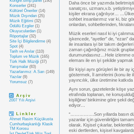
Kongre.simp.panel
(150)
Daha önce bir yazımda belirtmişti
Konserler
(241)
sanatçısı, uzmanı,v.b. yetiştirmiy
Kültürel Öneriler
(14)
kişiler ekrana çağrılıyor… …Ülke
Müzik Dışından
(25)
sohbet insanlarımız var ki, biz gör
Müzik Eğitimi
(32)
onlardan, sohbetlerinden, fıkrala
Ödüllü Ezgiler
(1)
Okuyuculardan
(1)
Müzik eserleri nasıl ki iyi çalın
Röportajlar
(32)
işkencedir, “ayetler” de, “ezan” 
Site İçi Bilgilendirme
(4)
ile insanlara iyi bir takım değerl
Spot
(4)
zaman çağırdığınız müzik gruplar
Tarih ve Anılar
(110)
durumundasınız…Hele izlenme or
Toplum ve Müzik
(165)
elemanı ile en iyi şekilde yapma
Türk Halk Müziği
(37)
Yarışmalar
(83)
Bir kişiyi aynı görüşleri ile bir ay
Yazarlarımız: A.Sarı
(149)
göstermek, İl amirlerini (konu ile 
Yazılar
(9)
yayıncılık, ülke üretimine katkı
Yorumsuz
(7)
Aynı sorun, gazetelerde köşe yazı
etrafında toplanan, ne konuşulduğ
Arşiv
kişiliğine/ birikimine göre şekil 
2007 Yılı Arşivi
ediyor…
Linkler
“…………….Son yıllarda basın düny
Ahmet Rasim Küçükusta
yazanlar için güvenilirliğini ta
Cumhurbaşkanlığı Klasik
olarak. Kişisel çıkarlar, beklentile
TM Korosu
eski dertlerden, kişisel kavgalard
İst.DevletTürk Müz.Topl.