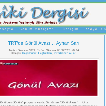
asayfa
Canım Müziğim!..
İletişim
Radyo Din
TRT’de Gönül Avazı… Ayhan Sarı
Toplam Okunma: 3969 | En Son Okunma: 06.08.2026 - 07:14
Kategori:
Değerlerimiz
,
Eleştiri/Kritik
,
Yazarlarımız: A.Sarı
önülden Gönüle” programı vardı. Şimdi ise “Gönül Avazı”… Orta