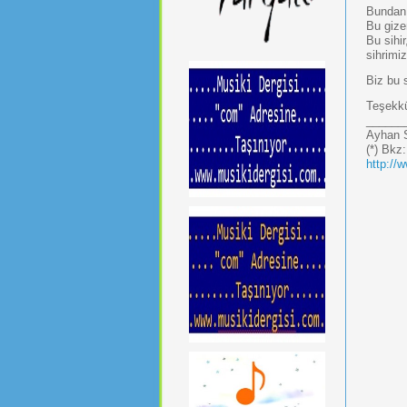
Bundan 
Bu gize
Bu sihir
sihrimiz
Biz bu 
Teşekk
______
Ayhan S
(*) Bkz
http://