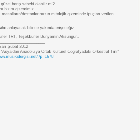
güzel barış sebebi olabilir mi?
m bizim gizemimiz.
, masalların/destanlarımızın mitolojik gizeminde ipuçları verilen
.
sihri anlayacak bilince yakında erişeceğiz.
ürler TRT, Teşekkürler Bünyamin Aksungur…
_____________________
arı Şubat 2012
: “Asya’dan Anadolu’ya Ortak Kültürel Coğrafyadaki Orkestral Tını”
www.musikidergisi.net/?p=1678