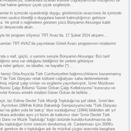
n Anadolu’ya, Balkanlara uzanan kültürel coğrafyamızda müziğimizi bir
bal haline getiriyor çiçek çiçek ezgileriyle…
amlar ki içimizde uyandırdığı duygu, gönlümüzün avazı/sesi ile içimizde
erinin usulca titrediği o duygulara hasret kalmışlığımızı getiriyor
. Ve şimdi o nağmelerin görünen yüzü Bünyamin Aksungur kaldı
üz deryasında akan…
yle bir program izliyoruz TRT Avaz’da. 17 Şubat 2014 akşamı…
şamları TRT AVAZ’da yayınlanan Gönül Avazı programının müdavimi
nda o naif, güçlü, o samimi sesiyle Bünyamin Aksungur. Bizi tarif
ğimiz ama var olduğunu bildiğimiz bir yerlere götürüyor.
 neler geliyor; ne idealler, ne hayaller (*) …
 henüz Orta Asya’da Türk Cumhuriyetleri bağımsızlıklarını kazanmamış
T’de Türk Dünyası ortak kültürel coğrafyası saha derlemelerinde
miş orijinal çalgı tınıları ve ezgilerini yayınlamıştık, İzmir Müziksev
üzesi Çalgı Bölümü “Güner Özkan Çalgı Kolleksiyonu” kurucusu ve
evlet Korosu emekli müdürü Güner Özkan ile birlikte…
geçti, biz Edirne Devlet Türk Müziği Topluluğu’na şef olduk. İzmir’den
k. Ayrılırken 1994′de Kültür Bakanlığı Sempozyumu’nda “Türk Dünyası
ası’na giden yola bir bakış” diye sunduğumuz (1994) bildiriden altı yıl
nkara ardından aynı yıl bizim de katkımız olan “İzmir Devlet Türk
 Dans ve Müzik Topluluğu” kağıt üstünde kuruldu-kurulmasına da
a bu topluluğun İzmir sürecini dondurmuş idi. Canlanması için 2009′u
k gerekse de o topluluğun adı ile müzikal çizgisi arasında basgitara