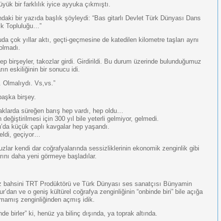
yük bir farklılık iyice ayyuka çıkmıştı.
ndaki bir yazıda başlık şöyleydi: “Bas gitarlı Devlet Türk Dünyası Dans
ik Topluluğu…”
da çok yıllar aktı, geçti-geçmesine de katedilen kilometre taşları aynı
olmadı.
ep birşeyler, takozlar girdi. Girdirildi. Bu durum üzerinde bulunduğumuz
rın eskiliğinin bir sonucu idi.
. Olmalıydı. Vs,vs.”
başka birşey.
aklarda süreğen barış hep vardı, hep oldu…
 değiştirilmesi için 300 yıl bile yeterli gelmiyor, gelmedi.
’da küçük çaplı kavgalar hep yaşandı.
eldi, geçiyor…
zlar kendi dar coğrafyalarında sessizliklerinin ekonomik zenginlik gibi
rını daha yeni görmeye başladılar.
 bahsini TRT Prodüktörü ve Türk Dünyası ses sanatçısı Bünyamin
r’dan ve o geniş kültürel coğrafya zenginliğinin “onbinde biri” bile açığa
amamış zenginliğinden açmış idik.
de birler” ki, henüz ya bilinç dışında, ya toprak altında.