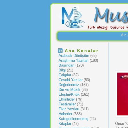
An
Ana Konular
Arabesk Dönüşüm
(68)
Araştırma Yazıları
(180)
Basından
(170)
Bilgi
(21)
Çalgılar
(82)
Cevabi Yazılar
(83)
Değerlerimiz
(157)
Din ve Müzik
(26)
Eleştiri/Kritik
(161)
Etkinlikler
(79)
Festivaller
(71)
Fikir Yazıları
(311)
Haberler
(388)
Kategorilenmemiş
(24)
Kitaplar
(42)
Önce “G