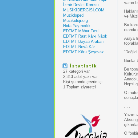
varan bü
İzmir Devlet Korosu
MUSİKİDERGİSİ.COM
Hakları
Müziklopedi
ve Müz
Muzikoloji.org
Bu konu
Nota Yayıncılık
oranda 
EDTMT Mâhur Fasıl
EDTMT Rast Kâr-ı Nâtık
Araya h
EDTMT Bayâtî Araban
toprakla
EDTMT Nevâ Kâr
EDTMT Kâr-ı Şeşavaz
“Değildi
Bunlar 
İstatistik
Bu topr
27 kategori var.
Kültürün
2,313 adet yazı var.
Anadolu
Kişi şu anda çevrimiçi
Hepsi g
1 Toplam ziyaretçi
O mutsu
sonuçla
. . .
Yazımız
Aksungu
çıkarıl
O “onbin