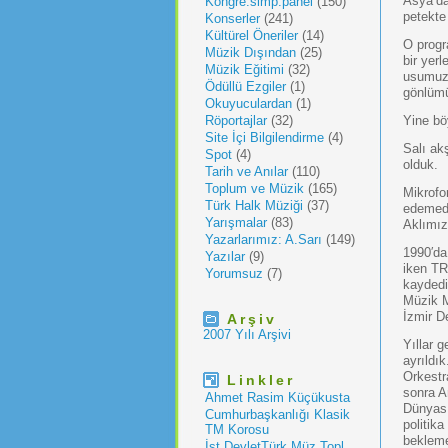
Asya’da
Kongre.simp.panel
(150)
petekte 
Konserler
(241)
Kültürel Öneriler
(14)
O progr
Müzik Dışından
(25)
bir yerl
Müzik Eğitimi
(32)
usumuza
Ödüllü Ezgiler
(1)
gönlüm
Okuyuculardan
(1)
Röportajlar
(32)
Yine bö
Site İçi Bilgilendirme
(4)
Salı ak
Spot
(4)
olduk.
Tarih ve Anılar
(110)
Toplum ve Müzik
(165)
Mikrofo
Türk Halk Müziği
(37)
edemedi
Yarışmalar
(83)
Aklımıza
Yazarlarımız: A.Sarı
(149)
1990′da
Yazılar
(9)
iken TR
Yorumsuz
(7)
kaydedil
Müzik M
İzmir D
Arşiv
2007 Yılı Arşivi
Yıllar 
ayrıldı
Orkestr
Linkler
sonra A
Ahmet Rasim Küçükusta
Dünyası
Cumhurbaşkanlığı Klasik
politik
TM Korosu
bekleme
İst.DevletTürk Müz.Topl.