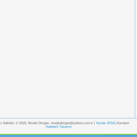
ı Saklıdır. © 2026, Musiki Dergisi. musikidergisi@yahoo.com.tr |
Yazılar (RSS)
Kurulum
:
KelebeX Tasarım